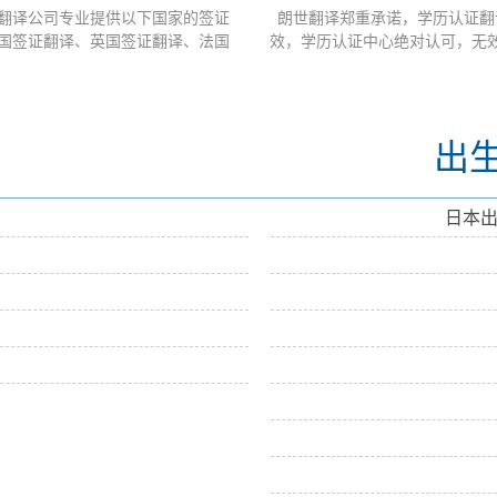
翻译公司专业提供以下国家的签证
朗世翻译郑重承诺，学历认证翻
国签证翻译、英国签证翻译、法国
效，学历认证中心绝对认可，无
、日本签证翻译、澳大利亚签证翻
持48小时快递送件。 成绩单翻译 
大签证翻译、韩国签证翻译、德国
书- 学历认证翻译 包含： 一、
签证翻译、...
文。主要用于申...
出
日本