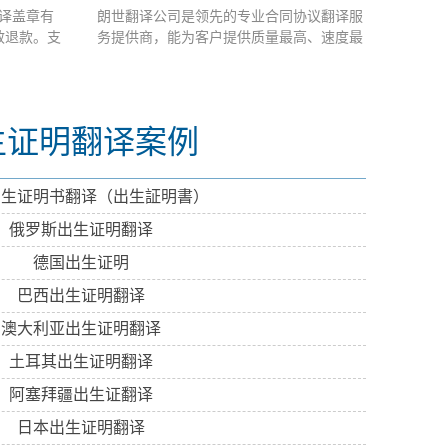
译盖章有
朗世翻译公司是领先的专业合同协议翻译服
论文翻译要
效退款。支
务提供商，能为客户提供质量最高、速度最
和灵活的语
- 学位证
快的合同协议翻译服务。 公司一直致力于合
恰恰拥有这
中文翻译成外
同协议翻译的研究和服务工作。合同协议翻
的天津论文
译是朗世翻...
生证明翻译案例
出生证明书翻译（出生証明書）
俄罗斯出生证明翻译
德国出生证明
巴西出生证明翻译
澳大利亚出生证明翻译
土耳其出生证明翻译
阿塞拜疆出生证翻译
日本出生证明翻译