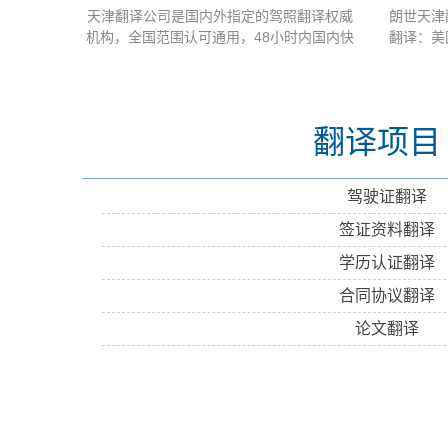
天津翻译公司是国内外指定的驾照翻译权威
朗世天津
机构，全国范围认可通用，48小时内国内快
翻译：美
递送到，安全高效。可以盖章，附带资质。
签证翻译
朗世承诺无效退款， 驾照翻译主要包括：国
译、加拿
际驾照到国...
翻译项目
驾驶证翻译
签证资料翻译
学历认证翻译
合同协议翻译
论文翻译